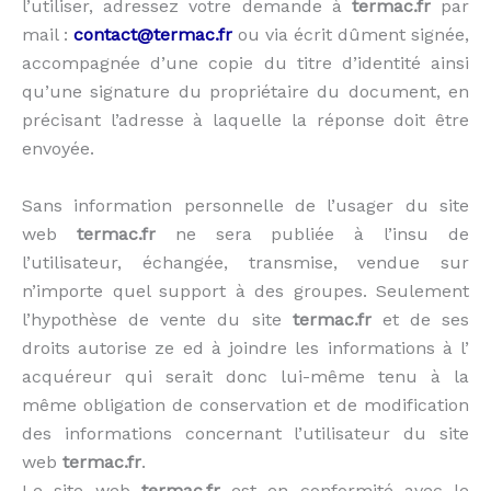
l’utiliser, adressez votre demande à
termac.fr
par
mail :
contact@termac.fr
ou via écrit dûment signée,
accompagnée d’une copie du titre d’identité ainsi
qu’une signature du propriétaire du document, en
précisant l’adresse à laquelle la réponse doit être
envoyée.
Sans information personnelle de l’usager du site
web
termac.fr
ne sera publiée à l’insu de
l’utilisateur, échangée, transmise, vendue sur
n’importe quel support à des groupes. Seulement
l’hypothèse de vente du site
termac.fr
et de ses
droits autorise ze ed à joindre les informations à l’
acquéreur qui serait donc lui-même tenu à la
même obligation de conservation et de modification
des informations concernant l’utilisateur du site
web
termac.fr
.
Le site web
termac.fr
est en conformité avec le